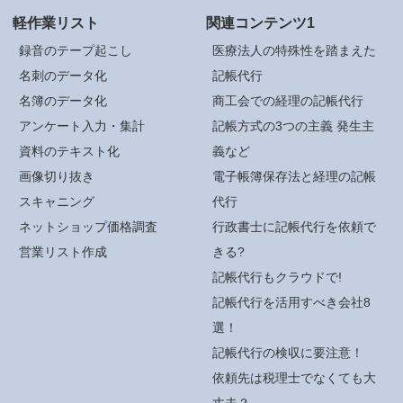
軽作業リスト
関連コンテンツ1
録音のテープ起こし
医療法人の特殊性を踏まえた
名刺のデータ化
記帳代行
名簿のデータ化
商工会での経理の記帳代行
アンケート入力・集計
記帳方式の3つの主義 発生主
資料のテキスト化
義など
画像切り抜き
電子帳簿保存法と経理の記帳
スキャニング
代行
ネットショップ価格調査
行政書士に記帳代行を依頼で
営業リスト作成
きる?
記帳代行もクラウドで!
記帳代行を活用すべき会社8
選！
記帳代行の検収に要注意！
依頼先は税理士でなくても大
丈夫？