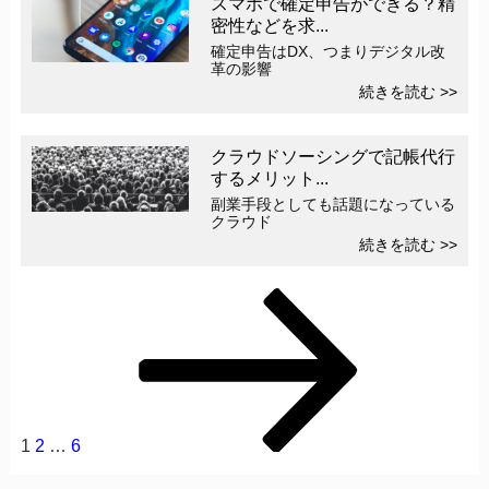
スマホで確定申告ができる？精
密性などを求...
確定申告はDX、つまりデジタル改
革の影響
続きを読む >>
クラウドソーシングで記帳代行
するメリット...
副業手段としても話題になっている
クラウド
続きを読む >>
投稿ナビゲーション
ペ
ペ
ペ
次
ー
ー
ー
の
ジ
ジ
ジ
ペ
ー
ジ
1
2
…
6