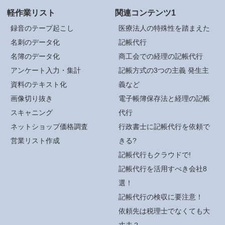
軽作業リスト
関連コンテンツ1
録音のテープ起こし
医療法人の特殊性を踏まえた
名刺のデータ化
記帳代行
名簿のデータ化
商工会での経理の記帳代行
アンケート入力・集計
記帳方式の3つの主義 発生主
資料のテキスト化
義など
画像切り抜き
電子帳簿保存法と経理の記帳
スキャニング
代行
ネットショップ価格調査
行政書士に記帳代行を依頼で
営業リスト作成
きる?
記帳代行もクラウドで!
記帳代行を活用すべき会社8
選！
記帳代行の検収に要注意！
依頼先は税理士でなくても大
丈夫？