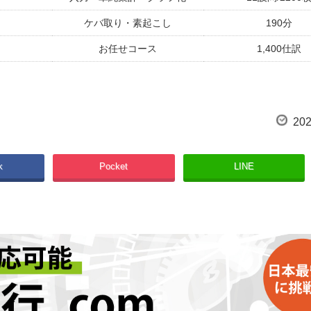
ケバ取り・素起こし
190分
お任せコース
1,400仕訳
5項目
2200件
5項目／10サイト調査
600商品
202
切り抜き・リサイズ
700枚
k
Pocket
LINE