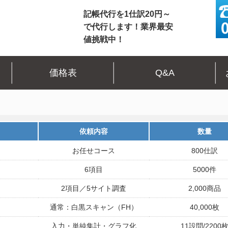
記帳代行を1仕訳20円～
で代行します！業界最安
値挑戦中！
価格表
Q&A
依頼内容
数量
お任せコース
800仕訳
6項目
5000件
2項目／5サイト調査
2,000商品
通常：白黒スキャン（FH）
40,000枚
入力・単純集計・グラフ化
11設問/2200