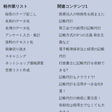
軽作業リスト
関連コンテンツ1
録音のテープ起こし
医療法人の特殊性を踏まえた
名刺のデータ化
記帳代行
名簿のデータ化
商工会での経理の記帳代行
アンケート入力・集計
記帳方式の3つの主義 発生主
資料のテキスト化
義など
画像切り抜き
電子帳簿保存法と経理の記帳
スキャニング
代行
ネットショップ価格調査
行政書士に記帳代行を依頼で
営業リスト作成
きる?
記帳代行もクラウドで!
記帳代行を活用すべき会社8
選！
記帳代行の検収に要注意！
依頼先は税理士でなくても大
丈夫？