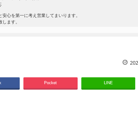
応
と安心を第一に考え営業してまいります。
致します。
202
k
Pocket
LINE