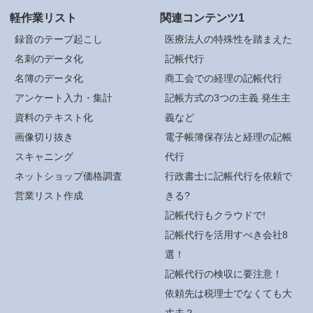
軽作業リスト
関連コンテンツ1
録音のテープ起こし
医療法人の特殊性を踏まえた
名刺のデータ化
記帳代行
名簿のデータ化
商工会での経理の記帳代行
アンケート入力・集計
記帳方式の3つの主義 発生主
資料のテキスト化
義など
画像切り抜き
電子帳簿保存法と経理の記帳
スキャニング
代行
ネットショップ価格調査
行政書士に記帳代行を依頼で
営業リスト作成
きる?
記帳代行もクラウドで!
記帳代行を活用すべき会社8
選！
記帳代行の検収に要注意！
依頼先は税理士でなくても大
丈夫？