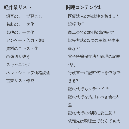
軽作業リスト
関連コンテンツ1
録音のテープ起こし
医療法人の特殊性を踏まえた
名刺のデータ化
記帳代行
名簿のデータ化
商工会での経理の記帳代行
アンケート入力・集計
記帳方式の3つの主義 発生主
資料のテキスト化
義など
画像切り抜き
電子帳簿保存法と経理の記帳
スキャニング
代行
ネットショップ価格調査
行政書士に記帳代行を依頼で
営業リスト作成
きる?
記帳代行もクラウドで!
記帳代行を活用すべき会社8
選！
記帳代行の検収に要注意！
依頼先は税理士でなくても大
丈夫？