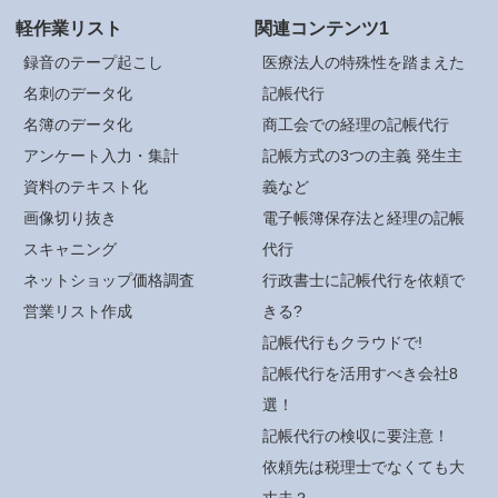
軽作業リスト
関連コンテンツ1
録音のテープ起こし
医療法人の特殊性を踏まえた
名刺のデータ化
記帳代行
名簿のデータ化
商工会での経理の記帳代行
アンケート入力・集計
記帳方式の3つの主義 発生主
資料のテキスト化
義など
画像切り抜き
電子帳簿保存法と経理の記帳
スキャニング
代行
ネットショップ価格調査
行政書士に記帳代行を依頼で
営業リスト作成
きる?
記帳代行もクラウドで!
記帳代行を活用すべき会社8
選！
記帳代行の検収に要注意！
依頼先は税理士でなくても大
丈夫？