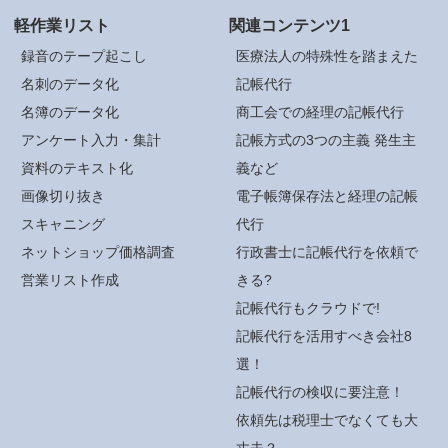
軽作業リスト
関連コンテンツ1
録音のテープ起こし
医療法人の特殊性を踏まえた
名刺のデータ化
記帳代行
名簿のデータ化
商工会での経理の記帳代行
アンケート入力・集計
記帳方式の3つの主義 発生主
資料のテキスト化
義など
画像切り抜き
電子帳簿保存法と経理の記帳
スキャニング
代行
ネットショップ価格調査
行政書士に記帳代行を依頼で
営業リスト作成
きる?
記帳代行もクラウドで!
記帳代行を活用すべき会社8
選！
記帳代行の検収に要注意！
依頼先は税理士でなくても大
丈夫？