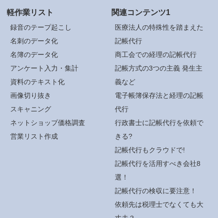
軽作業リスト
関連コンテンツ1
録音のテープ起こし
医療法人の特殊性を踏まえた
名刺のデータ化
記帳代行
名簿のデータ化
商工会での経理の記帳代行
アンケート入力・集計
記帳方式の3つの主義 発生主
資料のテキスト化
義など
画像切り抜き
電子帳簿保存法と経理の記帳
スキャニング
代行
ネットショップ価格調査
行政書士に記帳代行を依頼で
営業リスト作成
きる?
記帳代行もクラウドで!
記帳代行を活用すべき会社8
選！
記帳代行の検収に要注意！
依頼先は税理士でなくても大
丈夫？