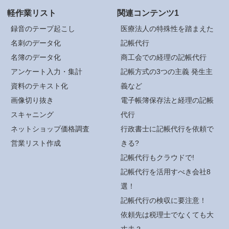
軽作業リスト
関連コンテンツ1
録音のテープ起こし
医療法人の特殊性を踏まえた
名刺のデータ化
記帳代行
名簿のデータ化
商工会での経理の記帳代行
アンケート入力・集計
記帳方式の3つの主義 発生主
資料のテキスト化
義など
画像切り抜き
電子帳簿保存法と経理の記帳
スキャニング
代行
ネットショップ価格調査
行政書士に記帳代行を依頼で
営業リスト作成
きる?
記帳代行もクラウドで!
記帳代行を活用すべき会社8
選！
記帳代行の検収に要注意！
依頼先は税理士でなくても大
丈夫？