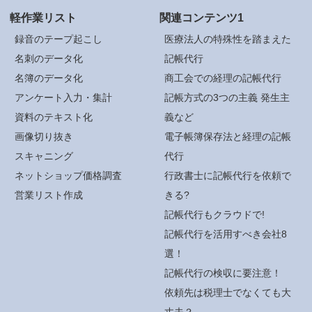
軽作業リスト
関連コンテンツ1
録音のテープ起こし
医療法人の特殊性を踏まえた
名刺のデータ化
記帳代行
名簿のデータ化
商工会での経理の記帳代行
アンケート入力・集計
記帳方式の3つの主義 発生主
資料のテキスト化
義など
画像切り抜き
電子帳簿保存法と経理の記帳
スキャニング
代行
ネットショップ価格調査
行政書士に記帳代行を依頼で
営業リスト作成
きる?
記帳代行もクラウドで!
記帳代行を活用すべき会社8
選！
記帳代行の検収に要注意！
依頼先は税理士でなくても大
丈夫？