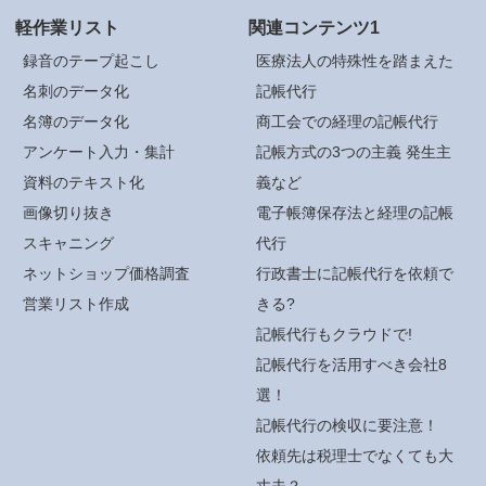
軽作業リスト
関連コンテンツ1
録音のテープ起こし
医療法人の特殊性を踏まえた
名刺のデータ化
記帳代行
名簿のデータ化
商工会での経理の記帳代行
アンケート入力・集計
記帳方式の3つの主義 発生主
資料のテキスト化
義など
画像切り抜き
電子帳簿保存法と経理の記帳
スキャニング
代行
ネットショップ価格調査
行政書士に記帳代行を依頼で
営業リスト作成
きる?
記帳代行もクラウドで!
記帳代行を活用すべき会社8
選！
記帳代行の検収に要注意！
依頼先は税理士でなくても大
丈夫？