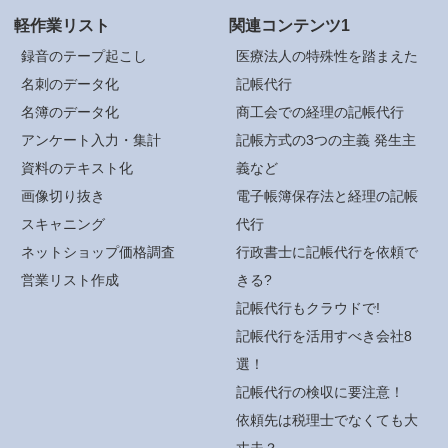
軽作業リスト
関連コンテンツ1
録音のテープ起こし
医療法人の特殊性を踏まえた
名刺のデータ化
記帳代行
名簿のデータ化
商工会での経理の記帳代行
アンケート入力・集計
記帳方式の3つの主義 発生主
資料のテキスト化
義など
画像切り抜き
電子帳簿保存法と経理の記帳
スキャニング
代行
ネットショップ価格調査
行政書士に記帳代行を依頼で
営業リスト作成
きる?
記帳代行もクラウドで!
記帳代行を活用すべき会社8
選！
記帳代行の検収に要注意！
依頼先は税理士でなくても大
丈夫？