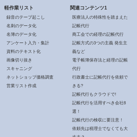
軽作業リスト
関連コンテンツ1
録音のテープ起こし
医療法人の特殊性を踏まえた
名刺のデータ化
記帳代行
名簿のデータ化
商工会での経理の記帳代行
アンケート入力・集計
記帳方式の3つの主義 発生主
資料のテキスト化
義など
画像切り抜き
電子帳簿保存法と経理の記帳
スキャニング
代行
ネットショップ価格調査
行政書士に記帳代行を依頼で
営業リスト作成
きる?
記帳代行もクラウドで!
記帳代行を活用すべき会社8
選！
記帳代行の検収に要注意！
依頼先は税理士でなくても大
丈夫？