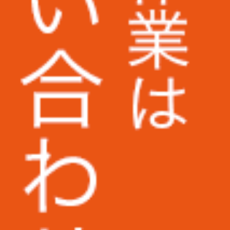
UAゼンセン労働組合様
早稲田大学様
大阪大学様
和歌山信愛大学様
筑波技術大学様
西武文理大学様