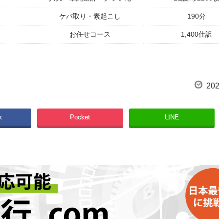
ケバ取り・素起こし
190分
お任せコース
1,400仕訳
5項目
2200件
5項目／10サイト調査
600商品
202
切り抜き・リサイズ
700枚
k
Pocket
LINE