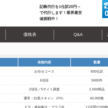
記帳代行を1仕訳20円～
で代行します！業界最安
値挑戦中！
価格表
Q&A
依頼内容
数量
お任せコース
800仕訳
6項目
5000件
2項目／5サイト調査
2,000商品
通常：白黒スキャン（FH）
40,000枚
入力・単純集計・グラフ化
11設問/2200