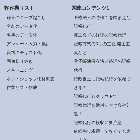
軽作業リスト
関連コンテンツ1
録音のテープ起こし
医療法人の特殊性を踏まえた
名刺のデータ化
記帳代行
名簿のデータ化
商工会での経理の記帳代行
アンケート入力・集計
記帳方式の3つの主義 発生主
資料のテキスト化
義など
画像切り抜き
電子帳簿保存法と経理の記帳
スキャニング
代行
ネットショップ価格調査
行政書士に記帳代行を依頼で
営業リスト作成
きる?
記帳代行もクラウドで!
記帳代行を活用すべき会社8
選！
記帳代行の検収に要注意！
依頼先は税理士でなくても大
丈夫？