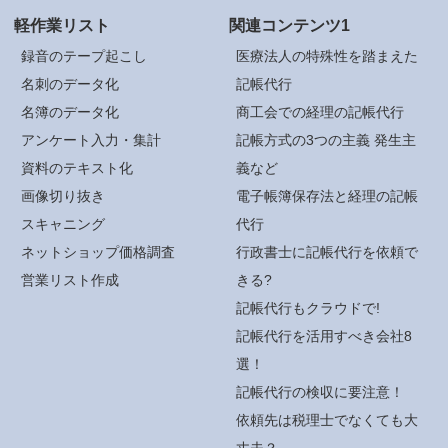
軽作業リスト
関連コンテンツ1
録音のテープ起こし
医療法人の特殊性を踏まえた
名刺のデータ化
記帳代行
名簿のデータ化
商工会での経理の記帳代行
アンケート入力・集計
記帳方式の3つの主義 発生主
資料のテキスト化
義など
画像切り抜き
電子帳簿保存法と経理の記帳
スキャニング
代行
ネットショップ価格調査
行政書士に記帳代行を依頼で
営業リスト作成
きる?
記帳代行もクラウドで!
記帳代行を活用すべき会社8
選！
記帳代行の検収に要注意！
依頼先は税理士でなくても大
丈夫？