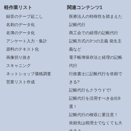
軽作業リスト
関連コンテンツ1
録音のテープ起こし
医療法人の特殊性を踏まえた
名刺のデータ化
記帳代行
名簿のデータ化
商工会での経理の記帳代行
アンケート入力・集計
記帳方式の3つの主義 発生主
資料のテキスト化
義など
画像切り抜き
電子帳簿保存法と経理の記帳
スキャニング
代行
ネットショップ価格調査
行政書士に記帳代行を依頼で
営業リスト作成
きる?
記帳代行もクラウドで!
記帳代行を活用すべき会社8
選！
記帳代行の検収に要注意！
依頼先は税理士でなくても大
丈夫？