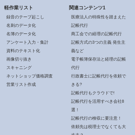
軽作業リスト
関連コンテンツ1
録音のテープ起こし
医療法人の特殊性を踏まえた
名刺のデータ化
記帳代行
名簿のデータ化
商工会での経理の記帳代行
アンケート入力・集計
記帳方式の3つの主義 発生主
資料のテキスト化
義など
画像切り抜き
電子帳簿保存法と経理の記帳
スキャニング
代行
ネットショップ価格調査
行政書士に記帳代行を依頼で
営業リスト作成
きる?
記帳代行もクラウドで!
記帳代行を活用すべき会社8
選！
記帳代行の検収に要注意！
依頼先は税理士でなくても大
丈夫？