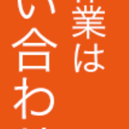
UAゼンセン労働組合様
早稲田大学様
大阪大学様
和歌山信愛大学様
筑波技術大学様
西武文理大学様