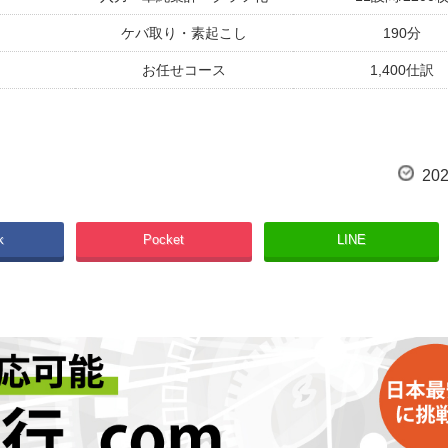
ケバ取り・素起こし
190分
お任せコース
1,400仕訳
5項目
2200件
5項目／10サイト調査
600商品
202
切り抜き・リサイズ
700枚
k
Pocket
LINE