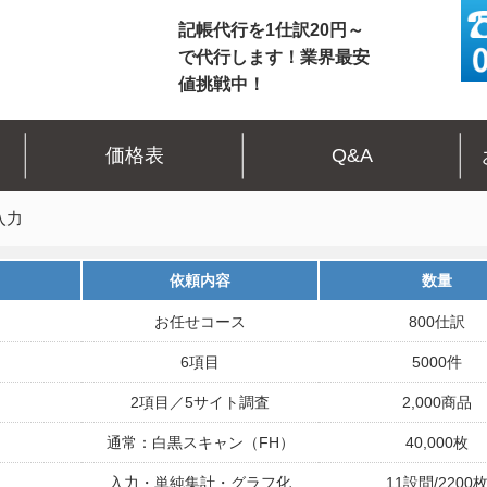
記帳代行を1仕訳20円～
で代行します！業界最安
値挑戦中！
価格表
Q&A
入力
依頼内容
数量
お任せコース
800仕訳
6項目
5000件
2項目／5サイト調査
2,000商品
通常：白黒スキャン（FH）
40,000枚
入力・単純集計・グラフ化
11設問/2200