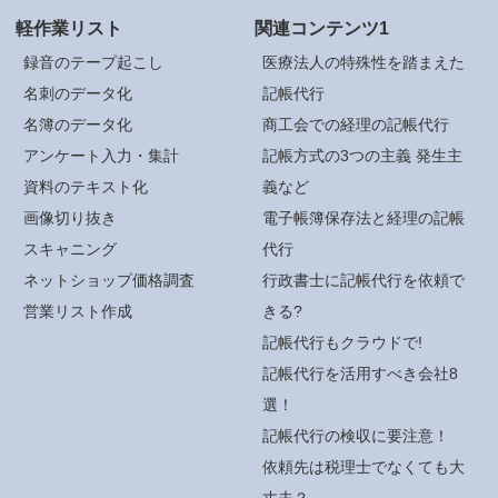
軽作業リスト
関連コンテンツ1
録音のテープ起こし
医療法人の特殊性を踏まえた
名刺のデータ化
記帳代行
名簿のデータ化
商工会での経理の記帳代行
アンケート入力・集計
記帳方式の3つの主義 発生主
資料のテキスト化
義など
画像切り抜き
電子帳簿保存法と経理の記帳
スキャニング
代行
ネットショップ価格調査
行政書士に記帳代行を依頼で
営業リスト作成
きる?
記帳代行もクラウドで!
記帳代行を活用すべき会社8
選！
記帳代行の検収に要注意！
依頼先は税理士でなくても大
丈夫？