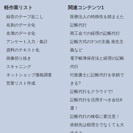
軽作業リスト
関連コンテンツ1
録音のテープ起こし
医療法人の特殊性を踏まえた
名刺のデータ化
記帳代行
名簿のデータ化
商工会での経理の記帳代行
アンケート入力・集計
記帳方式の3つの主義 発生主
資料のテキスト化
義など
画像切り抜き
電子帳簿保存法と経理の記帳
スキャニング
代行
ネットショップ価格調査
行政書士に記帳代行を依頼で
営業リスト作成
きる?
記帳代行もクラウドで!
記帳代行を活用すべき会社8
選！
記帳代行の検収に要注意！
依頼先は税理士でなくても大
丈夫？